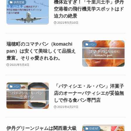
機体近すぎ！「千里川土手」伊丹
伊丹空港
空港着の飛行機見学スポットはド
迫力の絶景
2021年5月10日
瑞穂町のコマチパン（komachi
パン
pan）は安くて美味しくて品揃え
豊富。そりゃ愛されるわ。
2021年5月4日
「パティシエ・ル・パン」洋菓子
パン
店のオーナーパティシエが妥協無
しで作る食パン専門店
2021年4月27日
伊丹グリーンジャムは関西最大級
EVENT