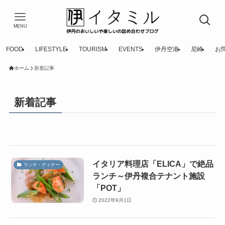
MENU
FOOD
LIFESTYLE
TOURISM
EVENTS
伊丹空港
尼崎
お
ホーム
新着記事
新着記事
イタリア料理店「ELICA」で絶品
ランチ・ディナー
ランチ～伊丹複合テナント施設
「POT」
2022年9月1日